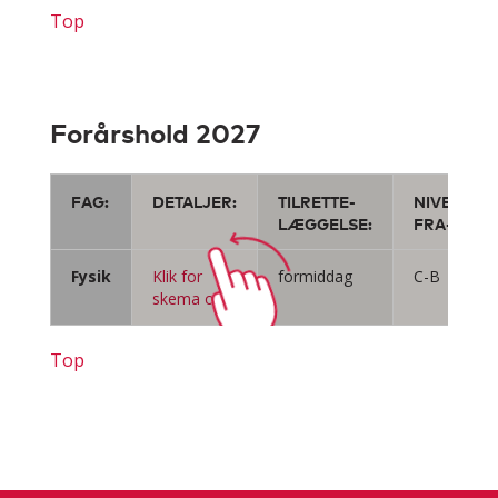
Top
Forårshold 2027
FAG:
DETALJER:
TILRETTE-
NIVEAU
LÆGGELSE:
FRA-TIL:
Fysik
Klik for
formiddag
C-B
skema o.a.
Top