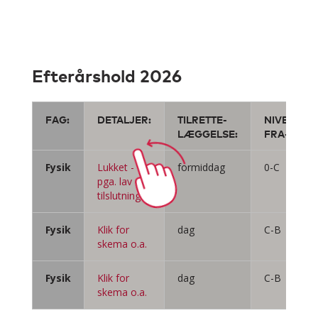
Efterårshold 2026
FAG:
DETALJER:
TILRETTE-
NIVEAU
LÆGGELSE:
FRA-TIL:
Fysik
Lukket -
formiddag
0-C
pga. lav
tilslutning
Fysik
Klik for
dag
C-B
skema o.a.
Fysik
Klik for
dag
C-B
skema o.a.