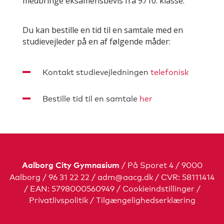
medbringe eksamensbevis fra 9./10. klasse.
Du kan bestille en tid til en samtale med en
studievejleder på en af følgende måder:
Kontakt studievejledningen
telefonisk
Bestille tid til en samtale
her
/ På Sporet 4 / 9000
Aalborg City Gymnasium
Aalborg / 96 31 22 22 /
adm@aacg.dk
/ CVR: 58111414
/ EAN: 5798000560949
/
Cookieindstillinger
/
Privatlivspolitik
/
Tilgængelighedserklæring