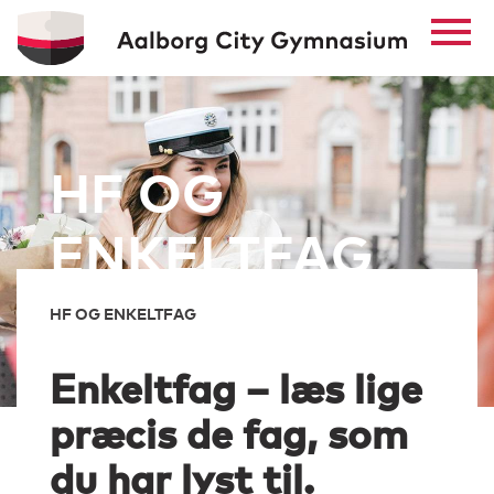
HF OG
ENKELTFAG
HF OG ENKELTFAG
Enkeltfag – læs lige
præcis de fag, som
du har lyst til.