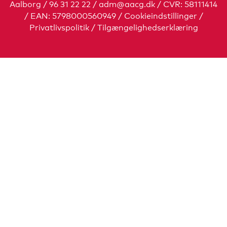
Aalborg / 96 31 22 22 /
adm@aacg.dk
/ CVR: 58111414
/ EAN: 5798000560949
/
Cookieindstillinger
/
Privatlivspolitik
/
Tilgængelighedserklæring