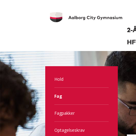
2-
HF
Hold
Fag
Fagpakker
Optagelseskrav