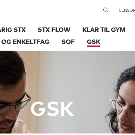
CENSO
ÅRIG STX
STX FLOW
KLAR TIL GYM
 OG ENKELTFAG
SOF
GSK
GSK