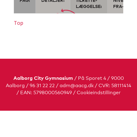
LÆGGELSE:
FRA-TIL:
Top
/ På Sporet 4 / 9000
Aalborg City Gymnasium
Aalborg / 96 31 22 22 /
adm@aacg.dk
/ CVR: 58111414
/ EAN: 5798000560949
/
Cookieindstillinger