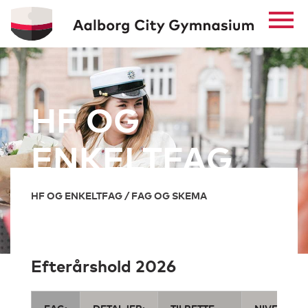
HF OG
ENKELTFAG
HF OG ENKELTFAG / FAG OG SKEMA
Efterårshold 2026
FAG:
DETALJER:
TILRETTE-
NIVEAU