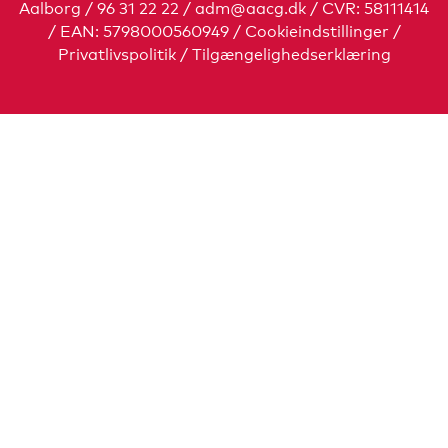
Aalborg / 96 31 22 22 /
adm@aacg.dk
/ CVR: 58111414
/ EAN: 5798000560949
/
Cookieindstillinger
/
Privatlivspolitik
/
Tilgængelighedserklæring