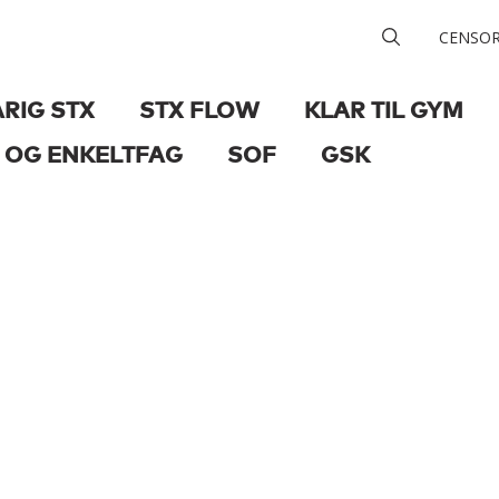
CENSO
ÅRIG STX
STX FLOW
KLAR TIL GYM
 OG ENKELTFAG
SOF
GSK
OM OS