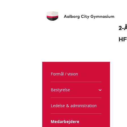
2-
HF
Formål / vision
Bestyrelse
Ledelse & administration
Medarbejdere